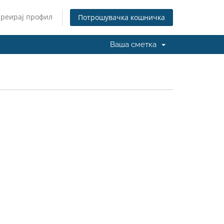
Креирај профил
Потрошувачка кошничка
Ваша сметка