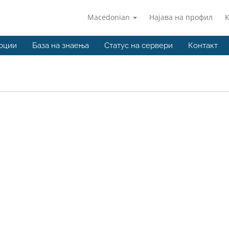
Macedonian
Најава на профил
оции
База на знаења
Статус на сервери
Контакт